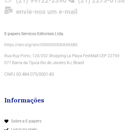
(21) 99722-2390
(21) 2273-0138
envie-nos um e-mail
E-papers Servicos Editoriais Ltda.
https://isni.org/isni/0000000530656585
Rua Ruy Porto, 120/202 Shopping La Playa FestMall CEP 22793-
Brasil
077 Barra da Tijuca Rio de Janeiro RJ,
CNPJ 03.484.075/0001-83
Informações
Sobre a E-papers
Livros no prelo