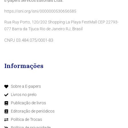
E-papers Servicos Editoriais Ltda.
https://isni.org/isni/0000000530656585
Rua Ruy Porto, 120/202 Shopping La Playa FestMall CEP 22793-
Brasil
077 Barra da Tijuca Rio de Janeiro RJ,
CNPJ 03.484.075/0001-83
Informações
Sobre a E-papers
Livros no prelo
Publicação de livros
Editoração de periódicos
Política de Trocas
Política de privacidade