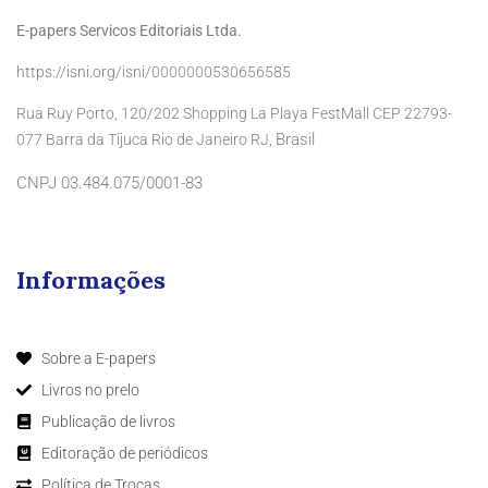
E-papers Servicos Editoriais Ltda.
https://isni.org/isni/0000000530656585
Rua Ruy Porto, 120/202 Shopping La Playa FestMall CEP 22793-
Brasil
077 Barra da Tijuca Rio de Janeiro RJ,
CNPJ 03.484.075/0001-83
Informações
Sobre a E-papers
Livros no prelo
Publicação de livros
Editoração de periódicos
Política de Trocas