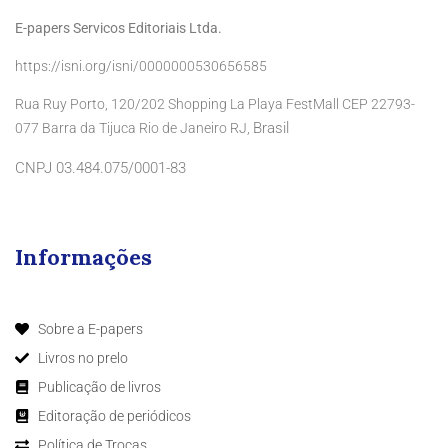
E-papers Servicos Editoriais Ltda.
https://isni.org/isni/0000000530656585
Rua Ruy Porto, 120/202 Shopping La Playa FestMall CEP 22793-
Brasil
077 Barra da Tijuca Rio de Janeiro RJ,
CNPJ 03.484.075/0001-83
Informações
Sobre a E-papers
Livros no prelo
Publicação de livros
Editoração de periódicos
Política de Trocas