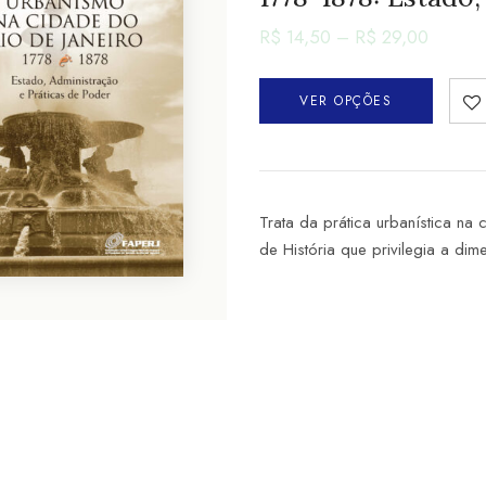
R$
14,50
–
R$
29,00
VER OPÇÕES
Trata da prática urbanística na
de História que privilegia a di