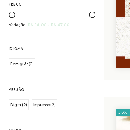
PREÇO
Variação:
R$
14,00
-
R$
47,00
IDIOMA
Português
(2)
VERSÃO
Digital
(2)
Impressa
(2)
20%