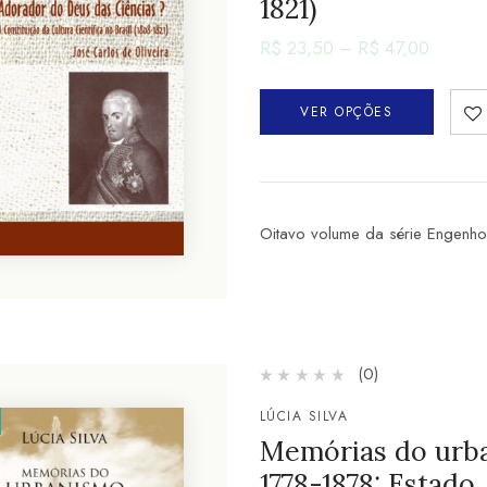
1821)
R$
23,50
–
R$
47,00
VER OPÇÕES
Oitavo volume da série Engenho
(0)
LÚCIA SILVA
Memórias do urba
1778-1878: Estado